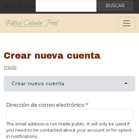
User account menu
Pasar al contenido principal
Buscar
Iniciar sesión
Crear nueva cuenta
Sobrescribir enlaces de ayuda a la
Inicio
Solapas principales
Toggl
Crear nueva cuenta
Dirección de correo electrónico
The email address is not made public. It will only be used if
you need to be contacted about your account or for opted-
in notifications.